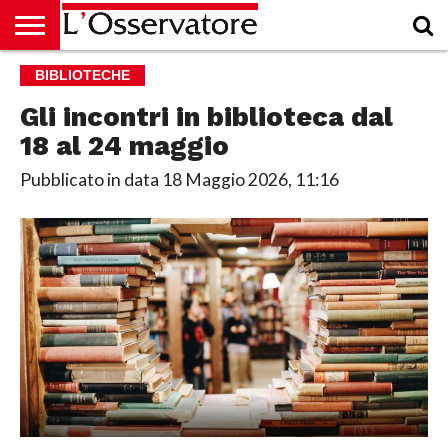
HOME
BIBLIOTECHE
CULTURA
ECONOMIA
RUBRICHE
ARCHIVIO
PODCAST
ABBONAMENTO
CHI
ACCEDI
SIAMO
Gli incontri in biblioteca dal
18 al 24 maggio
Pubblicato in data
18 Maggio 2026, 11:16