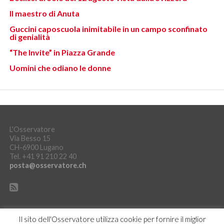
Il maestro di Anuta
Guccini caposcuola inimitabile in un campo sconfinato
di genialità
“The Invite” in Piazza Grande
Uomini che odiano le donne
L'Osservatore
Via Besso 15
CH-6900 Lugano
Tel. +41 91 210 22 40
posta@osservatore.ch
Il sito dell'Osservatore utilizza cookie per fornire il miglior