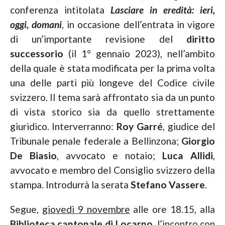
conferenza intitolata
Lasciare in eredità: ieri,
oggi, domani
, in occasione dell’entrata in vigore
di un’importante revisione del
diritto
successorio
(il 1° gennaio 2023), nell’ambito
della quale è stata modificata per la prima volta
una delle parti più longeve del Codice civile
svizzero. Il tema sarà affrontato sia da un punto
di vista storico sia da quello strettamente
giuridico. Interverranno:
Roy Garré
, giudice del
Tribunale penale federale a Bellinzona;
Giorgio
De Biasio
, avvocato e notaio;
Luca Allidi
,
avvocato e membro del Consiglio svizzero della
stampa. Introdurrà la serata
Stefano Vassere
.
Segue,
giovedì 9 novembre
alle ore 18.15, alla
Biblioteca cantonale di Locarno
, l’incontro con