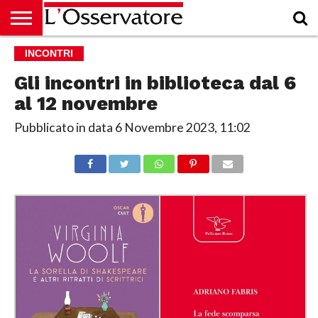
HOME
INCONTRI
CULTURA
ECONOMIA
RUBRICHE
ARCHIVIO
PODCAST
ABBONAMENTO
CHI
ACCEDI
SIAMO
Gli incontri in biblioteca dal 6
al 12 novembre
Pubblicato in data
6 Novembre 2023, 11:02