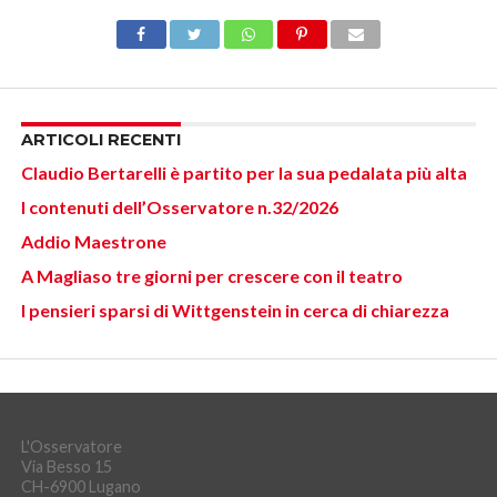
ARTICOLI RECENTI
Claudio Bertarelli è partito per la sua pedalata più alta
I contenuti dell’Osservatore n.32/2026
Addio Maestrone
A Magliaso tre giorni per crescere con il teatro
I pensieri sparsi di Wittgenstein in cerca di chiarezza
L'Osservatore
Via Besso 15
CH-6900 Lugano