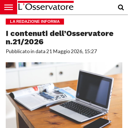
HOME
LA REDAZIONE INFORMA
CULTURA
ECONOMIA
RUBRICHE
ARCHIVIO
PODCAST
ABBONAMENTO
CHI
ACCEDI
SIAMO
I contenuti dell’Osservatore
n.21/2026
Pubblicato in data
21 Maggio 2026, 15:27