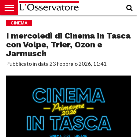
HOME
CINEMA
CULTURA
ECONOMIA
RUBRICHE
ARCHIVIO
PODCAST
ABBONAMENTO
CHI
ACCEDI
SIAMO
I mercoledì di Cinema in Tasca
con Volpe, Trier, Ozon e
Jarmusch
Pubblicato in data
23 Febbraio 2026, 11:41