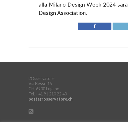
alla Milano Design Week 2024 sarà 
Design Association.
L'Osservatore
Via Besso 15
CH-6900 Lugano
Tel. +41 91 210 22 40
posta@osservatore.ch