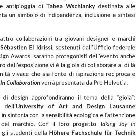
ne antipioggia di
Tabea
Wschianky
destinata alle
nta un simbolo di indipendenza, inclusione e sintesi
attro collaborazioni tra giovani designer e marchi
e
Sébastien El Idrissi
, sostenuti dall’Ufficio federale
sign Awards, saranno protagonisti dell’evento anche
ro dell’esposizione vi è la gioia di collaborare al di là
ità vivace che sia fonte di ispirazione reciproca e
e
In Collaboration
verrà presentata da Pro Helvetia.
 di design approfondiranno il tema della “gioia”:
 dell’
University of Art and Design Lausanne
in sintonia con la sensibilità ecologica e l’attenzione
re del marchio. Con il loro progetto
Taking Joy in
 gli studenti della
Höhere Fachschule für Technik