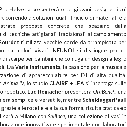
 Pro Helvetia presenterà otto giovani designer i cui
 Ricorrendo a soluzioni quali il riciclo di materiali e a
mostrate proposte concrete che spaziano dalla
 di tecniche artigianali tradizionali al cambiamento
 Bourdet
riutilizza vecchie corde da arrampicata per
no dai colori vivaci.
NEUNOI
si distingue per un
e di scarpe per bambini che coniuga un design allegro
ali. Da
Varia Instruments
, la passione per la musica e
lizzazione di apparecchiature per DJ di alta qualità.
to
Anima IV
, lo studio
CLAIRE + LÉA
si interroga sulle
io robotico.
Luc Reinacher
presenterà
OruBench
, una
niera semplice e versatile, mentre
ScheideggerPauli
 grazie alle rotelle e alla sua forma, risulta pratica ed
I
sarà a Milano con
Seilinee
, una collezione di vasi in
laborazione innovativa e sperimentale con laboratori