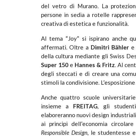
del vetro di Murano. La protezio
persone in sedia a rotelle rapprese
creativa di estetica e funzionalità.
Al tema “Joy” si ispirano anche qu
affermati. Oltre a
Dimitri Bähler
della cultura mediante gli Swiss De
Super 150
e
Hannes & Fritz
. Al cent
degli steccati e di creare una comun
stimoli la condivisione. L’esposizion
Anche quattro scuole universitarie
insieme a
FREITAG
, gli studenti
elaboreranno nuovi design industriali 
ai principi dell’economia circola
Responsible Design
, le studentesse e