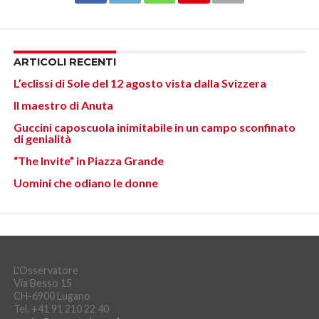
ARTICOLI RECENTI
L’eclissi di Sole del 12 agosto vista dalla Svizzera
Il maestro di Anuta
Guccini caposcuola inimitabile in un campo sconfinato
di genialità
“The Invite” in Piazza Grande
Uomini che odiano le donne
L'Osservatore
Via Besso 15
CH-6900 Lugano
Tel. +41 91 210 22 40