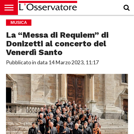
HOME
MUSICA
CULTURA
ECONOMIA
RUBRICHE
ARCHIVIO
PODCAST
ABBONAMENTO
CHI
ACCEDI
SIAMO
La “Messa di Requiem” di
Donizetti al concerto del
Venerdì Santo
Pubblicato in data
14 Marzo 2023, 11:17