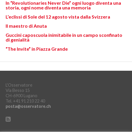
In “Revolutionaries Never Die” ogni luogo diventa una
storia, ogni nome diventa una memoria
L’eclissi di Sole del 12 agosto vista dalla Svizzera
Il maestro di Anuta
Guccini caposcuola inimitabile in un campo sconfinato
di genialità
“The Invite” in Piazza Grande
L'Osservatore
Via Besso 15
CH-6900 Lugano
Tel. +41 91 210 22 40
posta@osservatore.ch