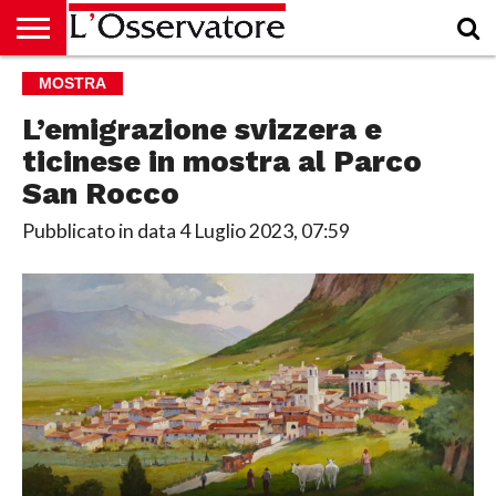
HOME
MOSTRA
CULTURA
ECONOMIA
RUBRICHE
ARCHIVIO
PODCAST
ABBONAMENTO
CHI
ACCEDI
SIAMO
L’emigrazione svizzera e
ticinese in mostra al Parco
San Rocco
Pubblicato in data
4 Luglio 2023, 07:59