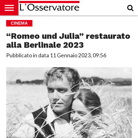
HOME
CINEMA
CULTURA
ECONOMIA
RUBRICHE
ARCHIVIO
PODCAST
ABBONAMENTO
CHI
ACCEDI
SIAMO
“Romeo und Julia” restaurato
alla Berlinale 2023
Pubblicato in data
11 Gennaio 2023, 09:56