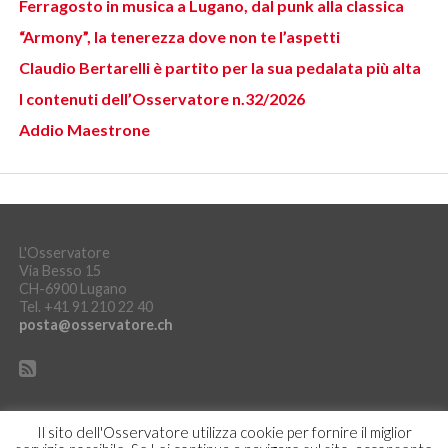
Ferragosto in musica a Lugano, dal punk alla classica
“Armony”, la tenerezza dove non te l’aspetti
Claudio Bertarelli è partito per la sua pedalata più alta
I contenuti dell’Osservatore n.32/2026
Addio Maestrone
L'Osservatore
Via Besso 15
CH-6900 Lugano
Tel. +41 91 210 22 40
posta@osservatore.ch
Il sito dell'Osservatore utilizza cookie per fornire il miglior