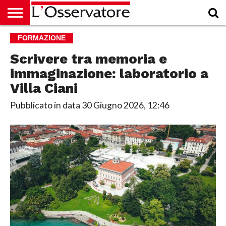
HOME
FORMAZIONE
CULTURA
ECONOMIA
RUBRICHE
ARCHIVIO
PODCAST
ABBONAMENTO
CHI
ACCEDI
SIAMO
Scrivere tra memoria e
immaginazione: laboratorio a
Villa Ciani
Pubblicato in data
30 Giugno 2026, 12:46