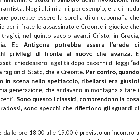
rantista
. Negli ultimi anni, per esempio, era di moda
one potrebbe essere la sorella di un capomafia che
io per il fratello assassinato e Creonte il giudice che
 tragici, nel quinto secolo avanti Cristo, in Grecia,
azia. Ed
Antigone potrebbe essere l’erede di
chi privilegi di fronte al nuovo che avanza
. È
ssati chiedessero legalità dopo decenni di leggi “ad
la ragion di Stato, che è Creonte.
Per contro, quando
 in scena nello spettacolo, ribellarsi era giusto!
 mia generazione, che andavano in montagna a fare i
scenti.
Sono questo i classici, comprendono la cosa
radossi, sono specchi che riflettono gli sguardi di
re
dalle ore 18.00 alle 19.00 è previsto un incontro a