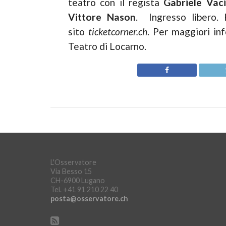
teatro con il regista
Gabriele Vaci
Vittore Nason
.
Ingresso libero.
sito
ticketcorner.ch
. Per maggiori inf
Teatro di Locarno.
L'Osservatore
Via Besso 15
CH-6900 Lugano
Tel. +41 91 210 22 40
posta@osservatore.ch