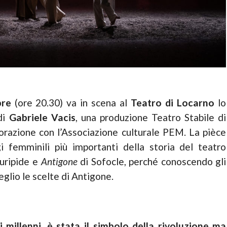
bre
(ore 20.30) va in scena al
Teatro di Locarno
lo
di
Gabriele Vacis
, una produzione Teatro Stabile di
borazione con l’Associazione culturale PEM. La pièce
 femminili più importanti della storia del teatro
uripide e
Antigone
di Sofocle, perché conoscendo gli
glio le scelte di Antigone.
 millenni, è stata il simbolo della rivoluzione ma