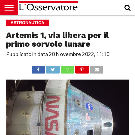
HOME
ASTRONAUTICA
CULTURA
ECONOMIA
RUBRICHE
ARCHIVIO
PODCAST
ABBONAMENTO
CHI
ACCEDI
SIAMO
Artemis 1, via libera per il
primo sorvolo lunare
Pubblicato in data
20 Novembre 2022, 11:10