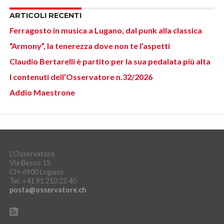
ARTICOLI RECENTI
Ferragosto in musica a Lugano, dal punk alla classica
“Armony”, la tenerezza dove non te l’aspetti
Claudio Bertarelli è partito per la sua pedalata più alta
I contenuti dell’Osservatore n.32/2026
Addio Maestrone
L'Osservatore
Via Besso 15
CH-6900 Lugano
Tel. +41 91 210 22 40
posta@osservatore.ch