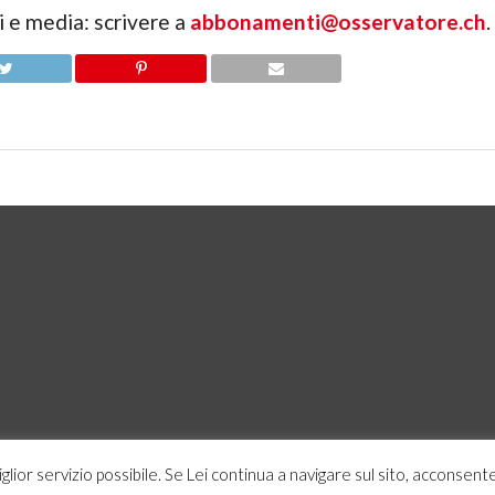
li e media: scrivere a
abbonamenti@osservatore.ch
.
miglior servizio possibile. Se Lei continua a navigare sul sito, acconsente