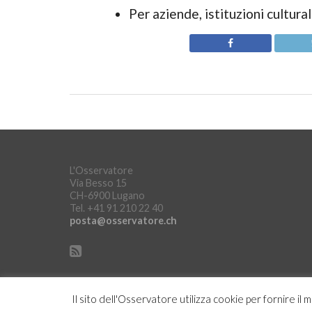
Per aziende, istituzioni cultura
L'Osservatore
Via Besso 15
CH-6900 Lugano
Tel. +41 91 210 22 40
posta@osservatore.ch
Il sito dell'Osservatore utilizza cookie per fornire il 
Copyright © L'Osservatore