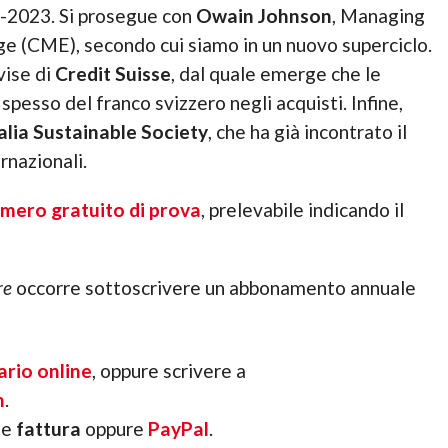
2-2023. Si prosegue con
Owain Johnson
, Managing
e (CME), secondo cui siamo in un nuovo superciclo.
vise di
Credit Suisse
, dal quale emerge che le
 spesso del franco svizzero negli acquisti. Infine,
lia Sustainable Society
, che ha già incontrato il
rnazionali.
mero gratuito di prova
, prelevabile indicando il
re
occorre sottoscrivere un abbonamento annuale
ario online
, oppure scrivere a
h
.
te
fattura
oppure
PayPal
.