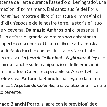
tenza dell’arte durante l’assedio di Leningrado”, una
mazioni di prima mano. Dal canto suo (e dei libri),
 femminile
, mostra e libro di scrittura e immagini di
i di un’epoca e delle nostre terre, la storia e il suo
 e viceversa.
Dalmazio Ambrosioni
ci presenta il
i
, un artista di grande valore ma non abbastanza
coperto o riscoperto. Un altro libro e altra musica
la
di Paolo Picchio che ne illustra lo sfaccettato
recensisce
La fiera delle illusioni – Nightmare Alley
che
, un noir anche sulle manipolazioni delle emozioni
solitario Joen Coen, recuperabile su Apple Tv+. La
 televisiva:
Antonella Rainoldi
ha seguito la prima
RSI La1
Aspettando Colombo
, una valutazione in chiaro
co tenente.
rado Bianchi Porro
, si apre con le previsioni degli