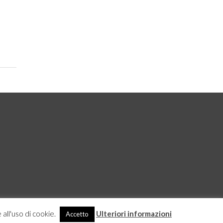
 all'uso di cookie.
Ulteriori informazioni
Accetto
DICHIARAZIONE SULLA PROTEZIONE DEI DATI
ACCEDI