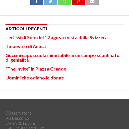
ARTICOLI RECENTI
L’eclissi di Sole del 12 agosto vista dalla Svizzera
Il maestro di Anuta
Guccini caposcuola inimitabile in un campo sconfinato
di genialità
“The Invite” in Piazza Grande
Uomini che odiano le donne
L'Osservatore
Via Besso 15
CH-6900 Lugano
Tel. +41 91 210 22 40