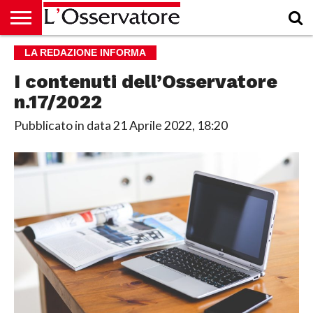
HOME
LA REDAZIONE INFORMA
CULTURA
ECONOMIA
RUBRICHE
ARCHIVIO
PODCAST
ABBONAMENTO
CHI
ACCEDI
SIAMO
I contenuti dell’Osservatore
n.17/2022
Pubblicato in data
21 Aprile 2022, 18:20